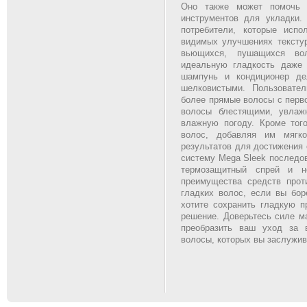
Оно также может помочь з
инструментов для укладки.
потребители, которые исп
видимых улучшениях текстур
вьющихся, пушащихся вол
идеальную гладкость даже 
шампунь и кондиционер де
шелковистыми. Пользовате
более прямые волосы с перв
волосы блестящими, увлаж
влажную погоду. Кроме тог
волос, добавляя им мягко
результатов для достижения
систему Mega Sleek последо
термозащитный спрей и н
преимущества средств про
гладких волос, если вы бор
хотите сохранить гладкую п
решение. Доверьтесь силе ма
преобразить ваш уход за 
волосы, которых вы заслужив