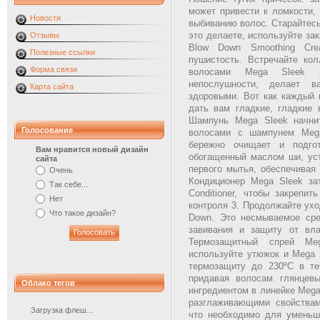
может привести к ломкости,
Новости
выбиванию волос. Старайтесь
это делаете, используйте за
Отзывы
Blow Down Smoothing Cre
Полезные ссылки
пушистость. Встречайте ко
Форма связи
волосами Mega Sleek р
непослушности, делает 
Карта сайта
здоровыми. Вот как каждый 
дать вам гладкие, гладкие 
Шампунь Mega Sleek начни
Голосование
волосами с шампунем Mega
бережно очищает и подго
Вам нравится новый дизайн
обогащенный маслом ши, ус
сайта
первого мытья, обеспечивая
Очень
Кондиционер Mega Sleek за
Так себе...
Conditioner, чтобы закрепи
Нет
контроля 3. Продолжайте ухо
Что такое дизайн?
Down. Это несмываемое сре
завивания и защиту от вла
Термозащитный спрей Me
используйте утюжок и Mega S
термозащиту до 230ºC в те
придавая волосам глянцев
Облако тегов
ингредиентом в линейке Meg
разглаживающими свойствами
Загрузка флеш...
что необходимо для уменьш